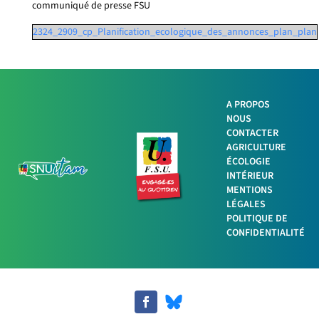
communiqué de presse FSU
2324_2909_cp_Planification_ecologique_des_annonces_plan_plan
A PROPOS
NOUS
CONTACTER
AGRICULTURE
ÉCOLOGIE
INTÉRIEUR
Facebook
MENTIONS
LÉGALES
Twitter
POLITIQUE DE
CONFIDENTIALITÉ
LinkedIn
Imprimer