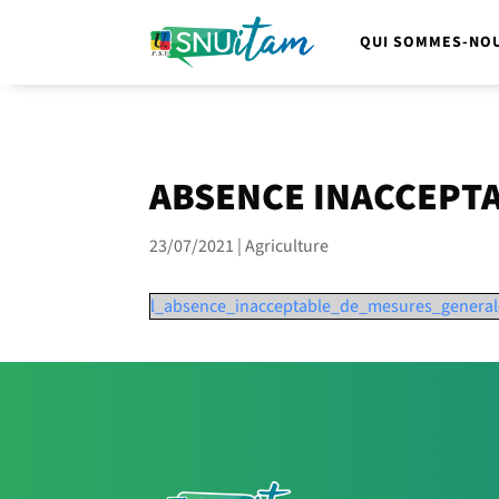
QUI SOMMES-NOU
ABSENCE INACCEPT
23/07/2021
|
Agriculture
l_absence_inacceptable_de_mesures_general